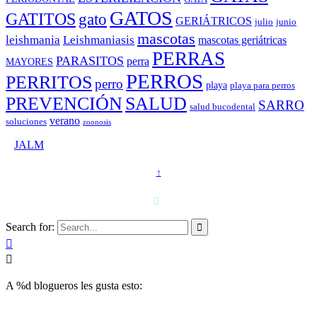
GATOS
GATITOS
gato
GERIÁTRICOS
julio
junio
mascotas
leishmania
Leishmaniasis
mascotas geriátricas
PERRAS
PARASITOS
perra
MAYORES
PERROS
PERRITOS
perro
playa
playa para perros
PREVENCIÓN
SALUD
SARRO
salud bucodental
verano
soluciones
zoonosis
©
JALM
↑
T. 958 15 28 81 · 608 48 21 44

Search for:



A
%d
blogueros les gusta esto: