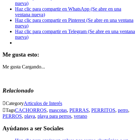
nueva)
Haz clic para compartir en WhatsApp (Se abre en una
ventana nueva)
Haz clic para compartir en Pinterest (Se abre en una ventana
nueva)
Haz clic para compartir en Telegram (Se abre en una ventana
nueva)
Me gusta esto:
Me gusta
Cargando...
Relacionado

Category
Articulos de Interés

Tags
CACHORROS
,
mascotas
,
PERRAS
,
PERRITOS
,
perro
,
PERROS
,
playa
,
playa para perros
,
verano
Ayúdanos a ser Sociales