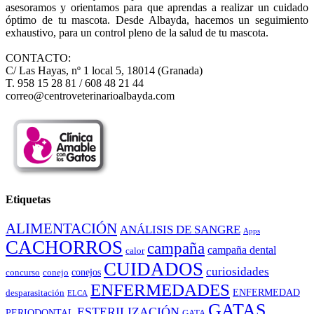
asesoramos y orientamos para que aprendas a realizar un cuidado
óptimo de tu mascota. Desde Albayda, hacemos un seguimiento
exhaustivo, para un control pleno de la salud de tu mascota.
CONTACTO:
C/ Las Hayas, nº 1 local 5, 18014 (Granada)
T. 958 15 28 81 / 608 48 21 44
correo@centroveterinarioalbayda.com
Etiquetas
ALIMENTACIÓN
ANÁLISIS DE SANGRE
Apps
CACHORROS
campaña
campaña dental
calor
CUIDADOS
curiosidades
conejos
concurso
conejo
ENFERMEDADES
ENFERMEDAD
desparasitación
ELCA
GATAS
ESTERILIZACIÓN
PERIODONTAL
GATA