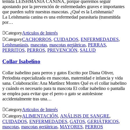
temida LEISHMANIA CANINA, porque queremos seguir
apostando por la prevención de enfermedades graves e importantes
que pueden sufrir nuestras mascotas. ¿Qué es la Leishmania?
La Leishmania canina es una enfermedad parasitaria (transmitida
por…

Category
Articulos de Interés

Category
CACHORROS
,
CUIDADOS
,
ENFERMEDADES
,
Leishmaniasis
,
mascotas
,
mascotas geriátricas
,
PERRAS
,
PERRITOS
,
PERROS
,
PREVENCIÓN
,
SALUD
Collar Isabelino
Collar isabelino para perros y gatos Escrito por Diana Oliver,
Periodista especializada en mascotas, maternidad e infancia y vida
sana. Colaboración: Ana Martínez Montes Qué es el collar isabelino
y cuándo es necesario para tu mascota El collar isabelino o pantalla
se emplea para evitar que el perro o gato se autolesione
accidentalmente tras una…

Category
Articulos de Interés

Category
ALIMENTACIÓN
,
ANÁLISIS DE SANGRE
,
CUIDADOS
,
ENFERMEDADES
,
GATOS
,
GERIÁTRICOS
,
mascotas
,
mascotas geriátricas
,
MAYORES
,
PERROS