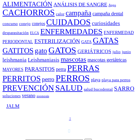
ALIMENTACIÓN
ANÁLISIS DE SANGRE
Apps
CACHORROS
campaña
campaña dental
calor
CUIDADOS
curiosidades
conejos
concurso
conejo
ENFERMEDADES
ENFERMEDAD
desparasitación
ELCA
GATAS
ESTERILIZACIÓN
PERIODONTAL
GATA
GATOS
GATITOS
gato
GERIÁTRICOS
julio
junio
mascotas
leishmania
Leishmaniasis
mascotas geriátricas
PERRAS
PARASITOS
perra
MAYORES
PERROS
PERRITOS
perro
playa
playa para perros
PREVENCIÓN
SALUD
SARRO
salud bucodental
verano
soluciones
zoonosis
©
JALM
↑
T. 958 15 28 81 · 608 48 21 44
