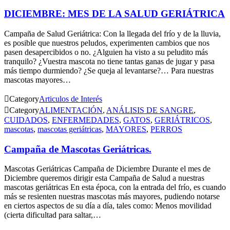
DICIEMBRE: MES DE LA SALUD GERIÁTRICA
Campaña de Salud Geriátrica: Con la llegada del frío y de la lluvia,
es posible que nuestros peludos, experimenten cambios que nos
pasen desapercibidos o no. ¿Alguien ha visto a su peludito más
tranquilo? ¿Vuestra mascota no tiene tantas ganas de jugar y pasa
más tiempo durmiendo? ¿Se queja al levantarse?… Para nuestras
mascotas mayores…

Category
Articulos de Interés

Category
ALIMENTACIÓN
,
ANÁLISIS DE SANGRE
,
CUIDADOS
,
ENFERMEDADES
,
GATOS
,
GERIÁTRICOS
,
mascotas
,
mascotas geriátricas
,
MAYORES
,
PERROS
Campaña de Mascotas Geriátricas.
Mascotas Geriátricas Campaña de Diciembre Durante el mes de
Diciembre queremos dirigir esta Campaña de Salud a nuestras
mascotas geriátricas En esta época, con la entrada del frío, es cuando
más se resienten nuestras mascotas más mayores, pudiendo notarse
en ciertos aspectos de su día a día, tales como: Menos movilidad
(cierta dificultad para saltar,…