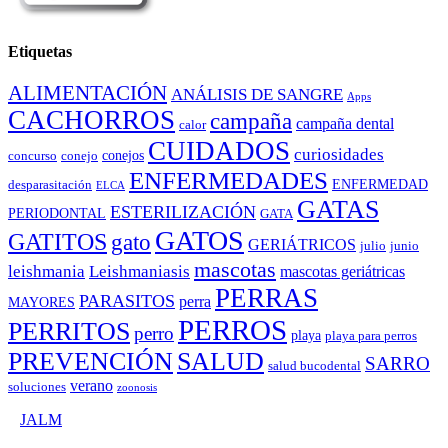
Etiquetas
ALIMENTACIÓN
ANÁLISIS DE SANGRE
Apps
CACHORROS
campaña
campaña dental
calor
CUIDADOS
curiosidades
conejos
concurso
conejo
ENFERMEDADES
ENFERMEDAD
desparasitación
ELCA
GATAS
ESTERILIZACIÓN
PERIODONTAL
GATA
GATOS
GATITOS
gato
GERIÁTRICOS
julio
junio
mascotas
leishmania
Leishmaniasis
mascotas geriátricas
PERRAS
PARASITOS
perra
MAYORES
PERROS
PERRITOS
perro
playa
playa para perros
PREVENCIÓN
SALUD
SARRO
salud bucodental
verano
soluciones
zoonosis
©
JALM