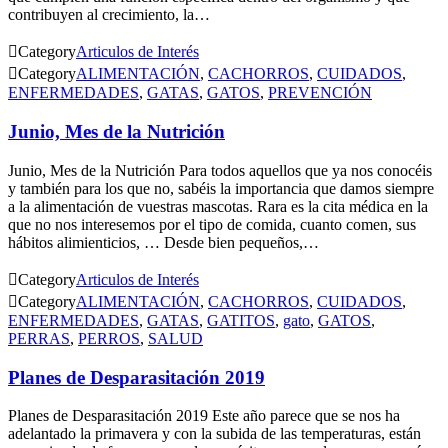
contribuyen al crecimiento, la…

Category
Articulos de Interés

Category
ALIMENTACIÓN
,
CACHORROS
,
CUIDADOS
,
ENFERMEDADES
,
GATAS
,
GATOS
,
PREVENCIÓN
Junio, Mes de la Nutrición
Junio, Mes de la Nutrición Para todos aquellos que ya nos conocéis
y también para los que no, sabéis la importancia que damos siempre
a la alimentación de vuestras mascotas. Rara es la cita médica en la
que no nos interesemos por el tipo de comida, cuanto comen, sus
hábitos alimienticios, … Desde bien pequeños,…

Category
Articulos de Interés

Category
ALIMENTACIÓN
,
CACHORROS
,
CUIDADOS
,
ENFERMEDADES
,
GATAS
,
GATITOS
,
gato
,
GATOS
,
PERRAS
,
PERROS
,
SALUD
Planes de Desparasitación 2019
Planes de Desparasitación 2019 Este año parece que se nos ha
adelantado la primavera y con la subida de las temperaturas, están