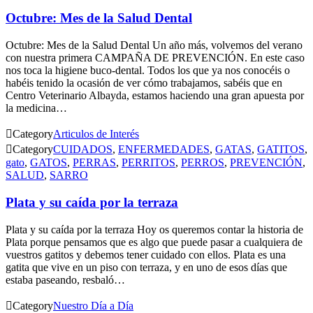
Octubre: Mes de la Salud Dental
Octubre: Mes de la Salud Dental Un año más, volvemos del verano
con nuestra primera CAMPAÑA DE PREVENCIÓN. En este caso
nos toca la higiene buco-dental. Todos los que ya nos conocéis o
habéis tenido la ocasión de ver cómo trabajamos, sabéis que en
Centro Veterinario Albayda, estamos haciendo una gran apuesta por
la medicina…

Category
Articulos de Interés

Category
CUIDADOS
,
ENFERMEDADES
,
GATAS
,
GATITOS
,
gato
,
GATOS
,
PERRAS
,
PERRITOS
,
PERROS
,
PREVENCIÓN
,
SALUD
,
SARRO
Plata y su caída por la terraza
Plata y su caída por la terraza Hoy os queremos contar la historia de
Plata porque pensamos que es algo que puede pasar a cualquiera de
vuestros gatitos y debemos tener cuidado con ellos. Plata es una
gatita que vive en un piso con terraza, y en uno de esos días que
estaba paseando, resbaló…

Category
Nuestro Día a Día