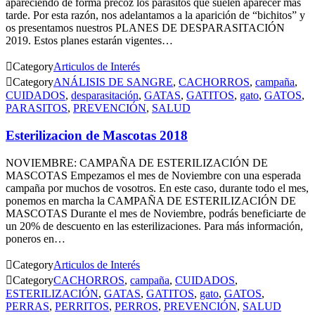
apareciendo de forma precoz los parásitos que suelen aparecer más
tarde. Por esta razón, nos adelantamos a la aparición de “bichitos” y
os presentamos nuestros PLANES DE DESPARASITACIÓN
2019. Estos planes estarán vigentes…

Category
Articulos de Interés

Category
ANÁLISIS DE SANGRE
,
CACHORROS
,
campaña
,
CUIDADOS
,
desparasitación
,
GATAS
,
GATITOS
,
gato
,
GATOS
,
PARASITOS
,
PREVENCIÓN
,
SALUD
Esterilizacion de Mascotas 2018
NOVIEMBRE: CAMPAÑA DE ESTERILIZACIÓN DE
MASCOTAS Empezamos el mes de Noviembre con una esperada
campaña por muchos de vosotros. En este caso, durante todo el mes,
ponemos en marcha la CAMPAÑA DE ESTERILIZACIÓN DE
MASCOTAS Durante el mes de Noviembre, podrás beneficiarte de
un 20% de descuento en las esterilizaciones. Para más información,
poneros en…

Category
Articulos de Interés

Category
CACHORROS
,
campaña
,
CUIDADOS
,
ESTERILIZACIÓN
,
GATAS
,
GATITOS
,
gato
,
GATOS
,
PERRAS
,
PERRITOS
,
PERROS
,
PREVENCIÓN
,
SALUD