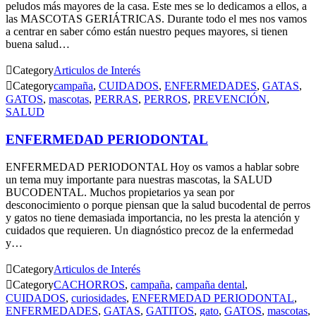
peludos más mayores de la casa. Este mes se lo dedicamos a ellos, a
las MASCOTAS GERIÁTRICAS. Durante todo el mes nos vamos
a centrar en saber cómo están nuestro peques mayores, si tienen
buena salud…

Category
Articulos de Interés

Category
campaña
,
CUIDADOS
,
ENFERMEDADES
,
GATAS
,
GATOS
,
mascotas
,
PERRAS
,
PERROS
,
PREVENCIÓN
,
SALUD
ENFERMEDAD PERIODONTAL
ENFERMEDAD PERIODONTAL Hoy os vamos a hablar sobre
un tema muy importante para nuestras mascotas, la SALUD
BUCODENTAL. Muchos propietarios ya sean por
desconocimiento o porque piensan que la salud bucodental de perros
y gatos no tiene demasiada importancia, no les presta la atención y
cuidados que requieren. Un diagnóstico precoz de la enfermedad
y…

Category
Articulos de Interés

Category
CACHORROS
,
campaña
,
campaña dental
,
CUIDADOS
,
curiosidades
,
ENFERMEDAD PERIODONTAL
,
ENFERMEDADES
,
GATAS
,
GATITOS
,
gato
,
GATOS
,
mascotas
,