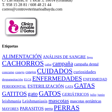
C/ Las Hayas, nº 1 local 5, 18014 (Granada)
T. 958 15 28 81 / 608 48 21 44
correo@centroveterinarioalbayda.com
Etiquetas
ALIMENTACIÓN
ANÁLISIS DE SANGRE
Apps
CACHORROS
campaña
campaña dental
calor
CUIDADOS
curiosidades
conejos
concurso
conejo
ENFERMEDADES
ENFERMEDAD
desparasitación
ELCA
GATAS
ESTERILIZACIÓN
PERIODONTAL
GATA
GATOS
GATITOS
gato
GERIÁTRICOS
julio
junio
mascotas
leishmania
Leishmaniasis
mascotas geriátricas
PERRAS
PARASITOS
perra
MAYORES