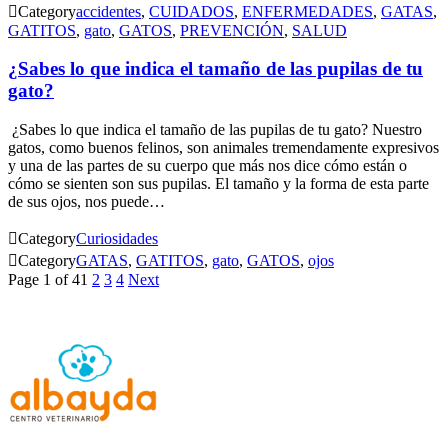

Category
accidentes
,
CUIDADOS
,
ENFERMEDADES
,
GATAS
,
GATITOS
,
gato
,
GATOS
,
PREVENCIÓN
,
SALUD
¿Sabes lo que indica el tamaño de las pupilas de tu
gato?
¿Sabes lo que indica el tamaño de las pupilas de tu gato? Nuestro
gatos, como buenos felinos, son animales tremendamente expresivos
y una de las partes de su cuerpo que más nos dice cómo están o
cómo se sienten son sus pupilas. El tamaño y la forma de esta parte
de sus ojos, nos puede…

Category
Curiosidades

Category
GATAS
,
GATITOS
,
gato
,
GATOS
,
ojos
Page 1 of 4
1
2
3
4
Next