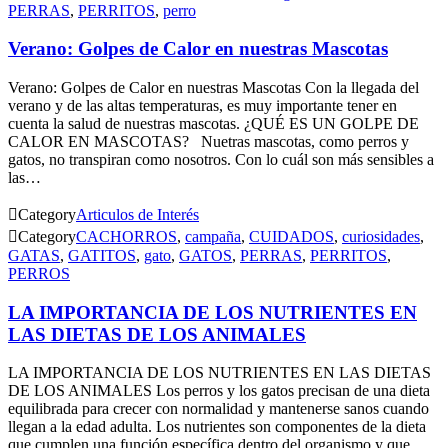
PERRAS
,
PERRITOS
,
perro
Verano: Golpes de Calor en nuestras Mascotas
Verano: Golpes de Calor en nuestras Mascotas Con la llegada del
verano y de las altas temperaturas, es muy importante tener en
cuenta la salud de nuestras mascotas. ¿QUÉ ES UN GOLPE DE
CALOR EN MASCOTAS? Nuetras mascotas, como perros y
gatos, no transpiran como nosotros. Con lo cuál son más sensibles a
las…

Category
Articulos de Interés

Category
CACHORROS
,
campaña
,
CUIDADOS
,
curiosidades
,
GATAS
,
GATITOS
,
gato
,
GATOS
,
PERRAS
,
PERRITOS
,
PERROS
LA IMPORTANCIA DE LOS NUTRIENTES EN
LAS DIETAS DE LOS ANIMALES
LA IMPORTANCIA DE LOS NUTRIENTES EN LAS DIETAS
DE LOS ANIMALES Los perros y los gatos precisan de una dieta
equilibrada para crecer con normalidad y mantenerse sanos cuando
llegan a la edad adulta. Los nutrientes son componentes de la dieta
que cumplen una función específica dentro del organismo y que