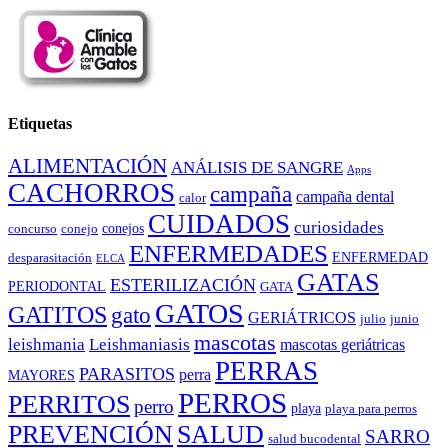
Etiquetas
ALIMENTACIÓN
ANÁLISIS DE SANGRE
Apps
CACHORROS
campaña
campaña dental
calor
CUIDADOS
curiosidades
conejos
concurso
conejo
ENFERMEDADES
ENFERMEDAD
desparasitación
ELCA
GATAS
ESTERILIZACIÓN
PERIODONTAL
GATA
GATOS
GATITOS
gato
GERIÁTRICOS
julio
junio
mascotas
leishmania
Leishmaniasis
mascotas geriátricas
PERRAS
PARASITOS
perra
MAYORES
PERROS
PERRITOS
perro
playa
playa para perros
PREVENCIÓN
SALUD
SARRO
salud bucodental