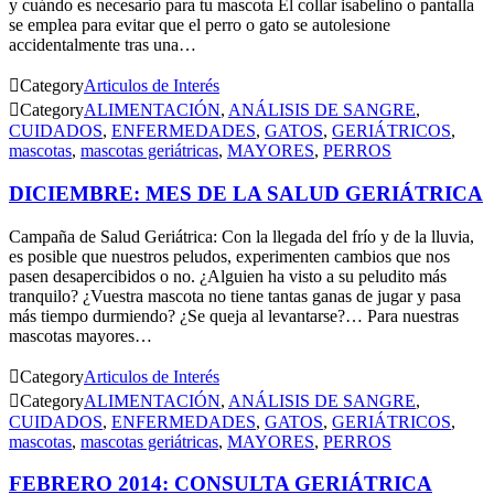
y cuándo es necesario para tu mascota El collar isabelino o pantalla
se emplea para evitar que el perro o gato se autolesione
accidentalmente tras una…

Category
Articulos de Interés

Category
ALIMENTACIÓN
,
ANÁLISIS DE SANGRE
,
CUIDADOS
,
ENFERMEDADES
,
GATOS
,
GERIÁTRICOS
,
mascotas
,
mascotas geriátricas
,
MAYORES
,
PERROS
DICIEMBRE: MES DE LA SALUD GERIÁTRICA
Campaña de Salud Geriátrica: Con la llegada del frío y de la lluvia,
es posible que nuestros peludos, experimenten cambios que nos
pasen desapercibidos o no. ¿Alguien ha visto a su peludito más
tranquilo? ¿Vuestra mascota no tiene tantas ganas de jugar y pasa
más tiempo durmiendo? ¿Se queja al levantarse?… Para nuestras
mascotas mayores…

Category
Articulos de Interés

Category
ALIMENTACIÓN
,
ANÁLISIS DE SANGRE
,
CUIDADOS
,
ENFERMEDADES
,
GATOS
,
GERIÁTRICOS
,
mascotas
,
mascotas geriátricas
,
MAYORES
,
PERROS
FEBRERO 2014: CONSULTA GERIÁTRICA