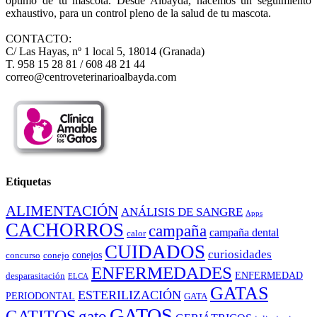
óptimo de tu mascota. Desde Albayda, hacemos un seguimiento
exhaustivo, para un control pleno de la salud de tu mascota.
CONTACTO:
C/ Las Hayas, nº 1 local 5, 18014 (Granada)
T. 958 15 28 81 / 608 48 21 44
correo@centroveterinarioalbayda.com
Etiquetas
ALIMENTACIÓN
ANÁLISIS DE SANGRE
Apps
CACHORROS
campaña
campaña dental
calor
CUIDADOS
curiosidades
conejos
concurso
conejo
ENFERMEDADES
ENFERMEDAD
desparasitación
ELCA
GATAS
ESTERILIZACIÓN
PERIODONTAL
GATA
GATOS
GATITOS
gato