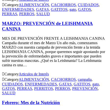

Category
ALIMENTACIÓN
,
CACHORROS
,
CUIDADOS
,
ENFERMEDADES
,
GATAS
,
GATITOS
,
gato
,
GATOS
,
PERRAS
,
PERROS
,
SALUD
MARZO: PREVENCIÓN de LEISHMANIA
CANINA
MES DE PREVENCIÓN FRENTE A LEISHMANIA CANINA
Campaña durante el mes de Marzo Un año más, comenzamos
MARZO con nuestra campaña de prevención frente a la temida
LEISHMANIA CANINA, porque queremos seguir apostando por
la prevención de enfermedades graves e importantes que pueden
sufrir nuestras mascotas. ¿Qué es la Leishmania? La Leishmania
canina es una…

Category
Articulos de Interés

Category
ALIMENTACIÓN
,
CACHORROS
,
campaña
,
CUIDADOS
,
ENFERMEDADES
,
GATAS
,
GATITOS
,
gato
,
GATOS
,
PERRAS
,
PERRITOS
,
PERROS
,
PREVENCIÓN
,
SALUD
Febrero: Mes de la Nutrición