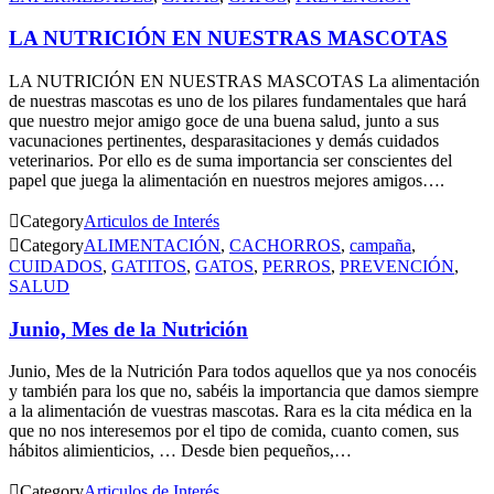
LA NUTRICIÓN EN NUESTRAS MASCOTAS
LA NUTRICIÓN EN NUESTRAS MASCOTAS La alimentación
de nuestras mascotas es uno de los pilares fundamentales que hará
que nuestro mejor amigo goce de una buena salud, junto a sus
vacunaciones pertinentes, desparasitaciones y demás cuidados
veterinarios. Por ello es de suma importancia ser conscientes del
papel que juega la alimentación en nuestros mejores amigos….

Category
Articulos de Interés

Category
ALIMENTACIÓN
,
CACHORROS
,
campaña
,
CUIDADOS
,
GATITOS
,
GATOS
,
PERROS
,
PREVENCIÓN
,
SALUD
Junio, Mes de la Nutrición
Junio, Mes de la Nutrición Para todos aquellos que ya nos conocéis
y también para los que no, sabéis la importancia que damos siempre
a la alimentación de vuestras mascotas. Rara es la cita médica en la
que no nos interesemos por el tipo de comida, cuanto comen, sus
hábitos alimienticios, … Desde bien pequeños,…

Category
Articulos de Interés