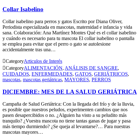
Collar Isabelino
Collar isabelino para perros y gatos Escrito por Diana Oliver,
Periodista especializada en mascotas, maternidad e infancia y vida
sana. Colaboración: Ana Martínez Montes Qué es el collar isabelino
y cuándo es necesario para tu mascota El collar isabelino o pantalla
se emplea para evitar que el perro o gato se autolesione
accidentalmente tras una…

Category
Articulos de Interés

Category
ALIMENTACIÓN
,
ANÁLISIS DE SANGRE
,
CUIDADOS
,
ENFERMEDADES
,
GATOS
,
GERIÁTRICOS
,
mascotas
,
mascotas geriátricas
,
MAYORES
,
PERROS
DICIEMBRE: MES DE LA SALUD GERIÁTRICA
Campaña de Salud Geriátrica: Con la llegada del frío y de la lluvia,
es posible que nuestros peludos, experimenten cambios que nos
pasen desapercibidos o no. ¿Alguien ha visto a su peludito más
tranquilo? ¿Vuestra mascota no tiene tantas ganas de jugar y pasa
más tiempo durmiendo? ¿Se queja al levantarse?… Para nuestras
mascotas mayores…