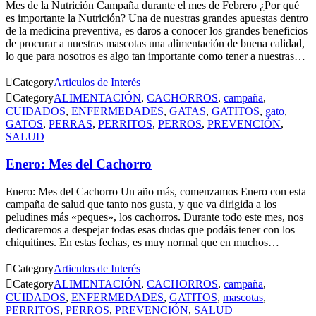
Mes de la Nutrición Campaña durante el mes de Febrero ¿Por qué
es importante la Nutrición? Una de nuestras grandes apuestas dentro
de la medicina preventiva, es daros a conocer los grandes beneficios
de procurar a nuestras mascotas una alimentación de buena calidad,
lo que para nosotros es algo tan importante como tener a nuestras…

Category
Articulos de Interés

Category
ALIMENTACIÓN
,
CACHORROS
,
campaña
,
CUIDADOS
,
ENFERMEDADES
,
GATAS
,
GATITOS
,
gato
,
GATOS
,
PERRAS
,
PERRITOS
,
PERROS
,
PREVENCIÓN
,
SALUD
Enero: Mes del Cachorro
Enero: Mes del Cachorro Un año más, comenzamos Enero con esta
campaña de salud que tanto nos gusta, y que va dirigida a los
peludines más «peques», los cachorros. Durante todo este mes, nos
dedicaremos a despejar todas esas dudas que podáis tener con los
chiquitines. En estas fechas, es muy normal que en muchos…

Category
Articulos de Interés

Category
ALIMENTACIÓN
,
CACHORROS
,
campaña
,
CUIDADOS
,
ENFERMEDADES
,
GATITOS
,
mascotas
,
PERRITOS
,
PERROS
,
PREVENCIÓN
,
SALUD