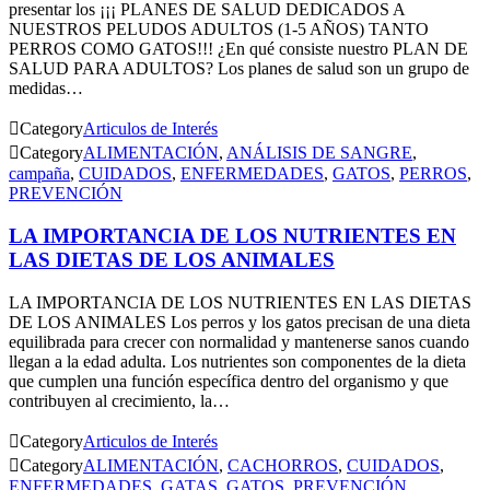
presentar los ¡¡¡ PLANES DE SALUD DEDICADOS A
NUESTROS PELUDOS ADULTOS (1-5 AÑOS) TANTO
PERROS COMO GATOS!!! ¿En qué consiste nuestro PLAN DE
SALUD PARA ADULTOS? Los planes de salud son un grupo de
medidas…

Category
Articulos de Interés

Category
ALIMENTACIÓN
,
ANÁLISIS DE SANGRE
,
campaña
,
CUIDADOS
,
ENFERMEDADES
,
GATOS
,
PERROS
,
PREVENCIÓN
LA IMPORTANCIA DE LOS NUTRIENTES EN
LAS DIETAS DE LOS ANIMALES
LA IMPORTANCIA DE LOS NUTRIENTES EN LAS DIETAS
DE LOS ANIMALES Los perros y los gatos precisan de una dieta
equilibrada para crecer con normalidad y mantenerse sanos cuando
llegan a la edad adulta. Los nutrientes son componentes de la dieta
que cumplen una función específica dentro del organismo y que
contribuyen al crecimiento, la…

Category
Articulos de Interés

Category
ALIMENTACIÓN
,
CACHORROS
,
CUIDADOS
,
ENFERMEDADES
,
GATAS
,
GATOS
,
PREVENCIÓN