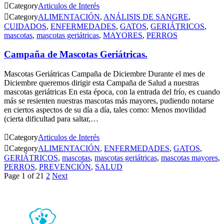

Category
Articulos de Interés

Category
ALIMENTACIÓN
,
ANÁLISIS DE SANGRE
,
CUIDADOS
,
ENFERMEDADES
,
GATOS
,
GERIÁTRICOS
,
mascotas
,
mascotas geriátricas
,
MAYORES
,
PERROS
Campaña de Mascotas Geriátricas.
Mascotas Geriátricas Campaña de Diciembre Durante el mes de
Diciembre queremos dirigir esta Campaña de Salud a nuestras
mascotas geriátricas En esta época, con la entrada del frío, es cuando
más se resienten nuestras mascotas más mayores, pudiendo notarse
en ciertos aspectos de su día a día, tales como: Menos movilidad
(cierta dificultad para saltar,…

Category
Articulos de Interés

Category
ALIMENTACIÓN
,
ENFERMEDADES
,
GATOS
,
GERIÁTRICOS
,
mascotas
,
mascotas geriátricas
,
mascotas mayores
,
PERROS
,
PREVENCIÓN
,
SALUD
Page 1 of 2
1
2
Next