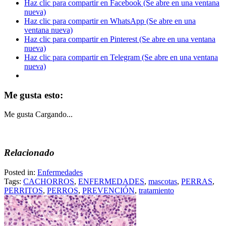
Haz clic para compartir en Facebook (Se abre en una ventana
nueva)
Haz clic para compartir en WhatsApp (Se abre en una
ventana nueva)
Haz clic para compartir en Pinterest (Se abre en una ventana
nueva)
Haz clic para compartir en Telegram (Se abre en una ventana
nueva)
Me gusta esto:
Me gusta
Cargando...
Relacionado
Posted in:
Enfermedades
Tags:
CACHORROS
,
ENFERMEDADES
,
mascotas
,
PERRAS
,
PERRITOS
,
PERROS
,
PREVENCIÓN
,
tratamiento