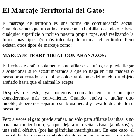
El Marcaje Territorial del Gato:
El marcaje de territorio es una forma de comunicación social.
Cuando vemos que un animal roza con su barbilla, costado o cabeza
cualquier superficie o incluso nuestra propia ropa, está realizando la
forma más típica (y más tolerada) de marcar el territorio. Pero
existen otros tipos de marcaje como:
MARCAJE TERRITORIAL CON ARAÑAZOS:
El hecho de arañar solamente para afilarse las uñas, se puede llegar
a solucionar si lo acostumbramos a que lo haga en una madera o
rascador adecuado, el cual se colocará delante del mueblo u objeto
arañado hasta que el animal lo acepte.
Después de esto, ya podemos colocarlo en un sitio que
consideremos más conveniente. Cuando vuelva a arañar otro
mueble, deberemos separarlo sin brusquedad y llevarlo delante de su
rascador.
Pero a veces el gato puede arañar, no sólo para afilarse las uñas, sino
para marcar territorio, ya que dejará una señal visual (arañazos) y
una señal olfativa (por las glándulas interdigitales). En este caso, el
animal lo hará como símbolo de dominio en presencia de otros