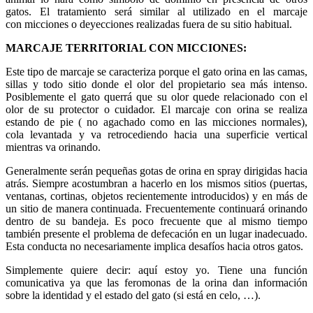
gatos. El tratamiento será similar al utilizado en el marcaje
con micciones o deyecciones realizadas fuera de su sitio habitual.
MARCAJE TERRITORIAL CON MICCIONES:
Este tipo de marcaje se caracteriza porque el gato orina en las camas,
sillas y todo sitio donde el olor del propietario sea más intenso.
Posiblemente el gato querrá que su olor quede relacionado con el
olor de su protector o cuidador. El marcaje con orina se realiza
estando de pie ( no agachado como en las micciones normales),
cola levantada y va retrocediendo hacia una superficie vertical
mientras va orinando.
Generalmente serán pequeñas gotas de orina en spray dirigidas hacia
atrás. Siempre acostumbran a hacerlo en los mismos sitios (puertas,
ventanas, cortinas, objetos recientemente introducidos) y en más de
un sitio de manera continuada. Frecuentemente continuará orinando
dentro de su bandeja. Es poco frecuente que al mismo tiempo
también presente el problema de defecación en un lugar inadecuado.
Esta conducta no necesariamente implica desafíos hacia otros gatos.
Simplemente quiere decir: aquí estoy yo. Tiene una función
comunicativa ya que las feromonas de la orina dan información
sobre la identidad y el estado del gato (si está en celo, …).