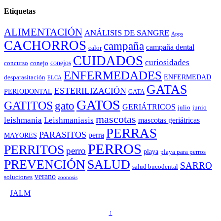
Etiquetas
ALIMENTACIÓN
ANÁLISIS DE SANGRE
Apps
CACHORROS
campaña
campaña dental
calor
CUIDADOS
curiosidades
conejos
concurso
conejo
ENFERMEDADES
ENFERMEDAD
desparasitación
ELCA
GATAS
ESTERILIZACIÓN
PERIODONTAL
GATA
GATOS
GATITOS
gato
GERIÁTRICOS
julio
junio
mascotas
leishmania
Leishmaniasis
mascotas geriátricas
PERRAS
PARASITOS
perra
MAYORES
PERROS
PERRITOS
perro
playa
playa para perros
PREVENCIÓN
SALUD
SARRO
salud bucodental
verano
soluciones
zoonosis
©
JALM
↑