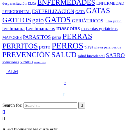
ENFERMEDADES
ENFERMEDAD
desparasitación
ELCA
GATAS
ESTERILIZACIÓN
PERIODONTAL
GATA
GATOS
GATITOS
gato
GERIÁTRICOS
julio
junio
mascotas
leishmania
Leishmaniasis
mascotas geriátricas
PERRAS
PARASITOS
perra
MAYORES
PERROS
PERRITOS
perro
playa
playa para perros
PREVENCIÓN
SALUD
SARRO
salud bucodental
verano
soluciones
zoonosis
©
JALM
↑
T. 958 15 28 81 · 608 48 21 44

Search for:



A
%d
blogueros les gusta esto: