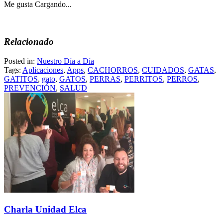
Me gusta
Cargando...
Relacionado
Posted in:
Nuestro Día a Día
Tags:
Aplicaciones
,
Apps
,
CACHORROS
,
CUIDADOS
,
GATAS
,
GATITOS
,
gato
,
GATOS
,
PERRAS
,
PERRITOS
,
PERROS
,
PREVENCIÓN
,
SALUD
Charla Unidad Elca