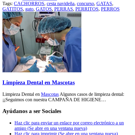
Tags:
CACHORROS
,
cesta navideña
,
concurso
,
GATAS
,
GATITOS
,
gato
,
GATOS
,
PERRAS
,
PERRITOS
,
PERROS
Limpieza Dental en Mascotas
Limpieza Dental en
Mascotas
Algunos casos de limpieza dental:
¡¡Seguimos con nuestra CAMPAÑA DE HIGIENE…
Ayúdanos a ser Sociales
Haz clic para enviar un enlace por correo electrónico a un
amigo (Se abre en una ventana nueva)
Haz clic para imprimir (Se abre en una ventana nueva)