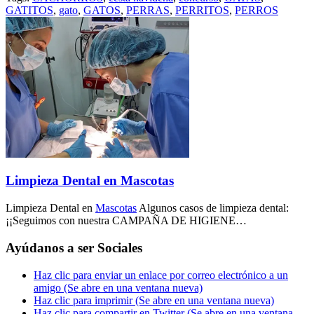
GATITOS
,
gato
,
GATOS
,
PERRAS
,
PERRITOS
,
PERROS
Limpieza Dental en Mascotas
Limpieza Dental en
Mascotas
Algunos casos de limpieza dental:
¡¡Seguimos con nuestra CAMPAÑA DE HIGIENE…
Ayúdanos a ser Sociales
Haz clic para enviar un enlace por correo electrónico a un
amigo (Se abre en una ventana nueva)
Haz clic para imprimir (Se abre en una ventana nueva)
Haz clic para compartir en Twitter (Se abre en una ventana