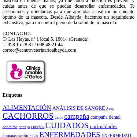
mascota en buenas manos, ya que nuestra filosofía es prevenir y
cuidar antes de que se puedan desarrollar enfermedades. Te
asesoramos y orientamos para que aprendas a realizar un cuidado
óptimo de tu mascota. Desde Albayda, hacemos un seguimiento
exhaustivo, para un control pleno de la salud de tu mascota.
CONTACTO:
C/ Las Hayas, nº 1 local 5, 18014 (Granada)
T. 958 15 28 81 / 608 48 21 44
correo@centroveterinarioalbayda.com
Etiquetas
ALIMENTACIÓN
ANÁLISIS DE SANGRE
Apps
CACHORROS
campaña
campaña dental
calor
CUIDADOS
curiosidades
conejos
concurso
conejo
ENFERMEDADES
ENFERMEDAD
desparasitación
ELCA