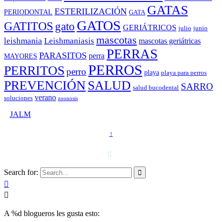
GATAS
ESTERILIZACIÓN
PERIODONTAL
GATA
GATOS
GATITOS
gato
GERIÁTRICOS
julio
junio
mascotas
leishmania
Leishmaniasis
mascotas geriátricas
PERRAS
PARASITOS
perra
MAYORES
PERROS
PERRITOS
perro
playa
playa para perros
PREVENCIÓN
SALUD
SARRO
salud bucodental
verano
soluciones
zoonosis
©
JALM
↑
T. 958 15 28 81 · 608 48 21 44

Search for:



A
%d
blogueros les gusta esto: