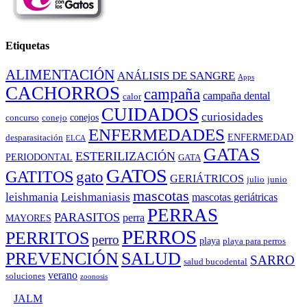
Etiquetas
ALIMENTACIÓN
ANÁLISIS DE SANGRE
Apps
CACHORROS
campaña
campaña dental
calor
CUIDADOS
curiosidades
conejos
concurso
conejo
ENFERMEDADES
ENFERMEDAD
desparasitación
ELCA
GATAS
ESTERILIZACIÓN
PERIODONTAL
GATA
GATOS
GATITOS
gato
GERIÁTRICOS
julio
junio
mascotas
leishmania
Leishmaniasis
mascotas geriátricas
PERRAS
PARASITOS
perra
MAYORES
PERROS
PERRITOS
perro
playa
playa para perros
PREVENCIÓN
SALUD
SARRO
salud bucodental
verano
soluciones
zoonosis
©
JALM