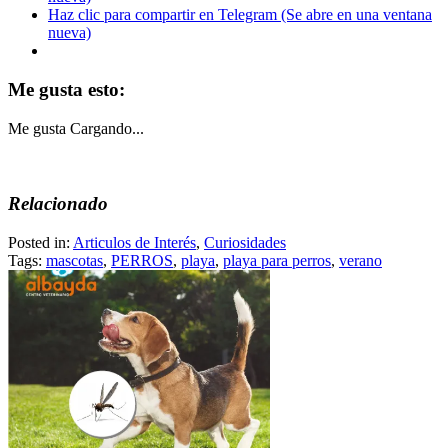
Haz clic para compartir en Telegram (Se abre en una ventana
nueva)
Me gusta esto:
Me gusta
Cargando...
Relacionado
Posted in:
Articulos de Interés
,
Curiosidades
Tags:
mascotas
,
PERROS
,
playa
,
playa para perros
,
verano