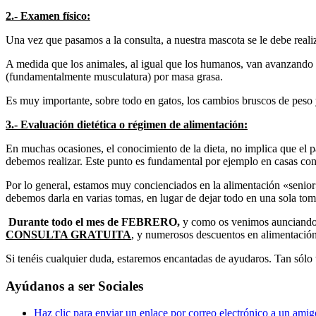
2.- Examen físico:
Una vez que pasamos a la consulta, a nuestra mascota se le debe realiz
A medida que los animales, al igual que los humanos, van avanzando 
(fundamentalmente musculatura) por masa grasa.
Es muy importante, sobre todo en gatos, los cambios bruscos de peso 
3.- Evaluación dietética o régimen de alimentación:
En muchas ocasiones, el conocimiento de la dieta, no implica que el p
debemos realizar. Este punto es fundamental por ejemplo en casas con
Por lo general, estamos muy concienciados en la alimentación «senior
debemos darla en varias tomas, en lugar de dejar todo en una sola 
Durante todo el mes de FEBRERO,
y como os venimos aunciando, 
CONSULTA GRATUITA
, y numerosos descuentos en alimentació
Si tenéis cualquier duda, estaremos encantadas de ayudaros. Tan sólo t
Ayúdanos a ser Sociales
Haz clic para enviar un enlace por correo electrónico a un ami