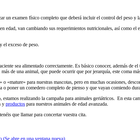
ar un examen físico completo que deberá incluir el control del peso y l
en edad, van cambiando sus requerimientos nutricionales, así como el
y el exceso de peso.
aciente sea alimentado correctamente. Es básico conocer, además de el ti
 más de una animal, que puede ocurrir que por jerarquía, este coma má
» o «mature» para nuestras mascotas, pero en muchas ocasiones, descon
toma o poner un comedero completo de pienso y que vayan comiendo dur
estamos realizando la campaña para animales geriátricos. En esta ca
n y
productos
para nuestros animales de edad avanzada.
enéis que llamar para concertar vuestra cita.
go (Se abre en una ventana nueva)