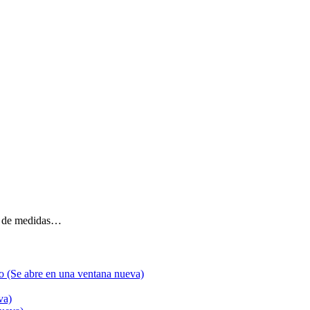
po de medidas…
go (Se abre en una ventana nueva)
va)