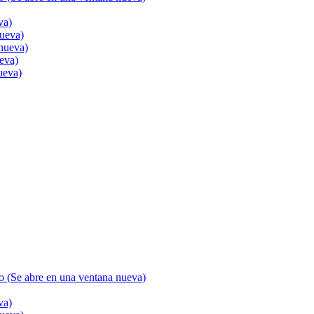
va)
nueva)
nueva)
ueva)
ueva)
go (Se abre en una ventana nueva)
va)