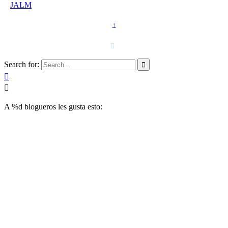
©
JALM
↑
T. 958 15 28 81 · 608 48 21 44

Search for:



A
%d
blogueros les gusta esto: