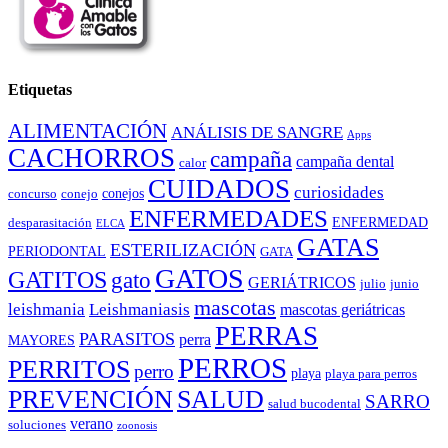
Etiquetas
ALIMENTACIÓN
ANÁLISIS DE SANGRE
Apps
CACHORROS
campaña
campaña dental
calor
CUIDADOS
curiosidades
conejos
concurso
conejo
ENFERMEDADES
ENFERMEDAD
desparasitación
ELCA
GATAS
ESTERILIZACIÓN
PERIODONTAL
GATA
GATOS
GATITOS
gato
GERIÁTRICOS
julio
junio
mascotas
leishmania
Leishmaniasis
mascotas geriátricas
PERRAS
PARASITOS
perra
MAYORES
PERROS
PERRITOS
perro
playa
playa para perros
PREVENCIÓN
SALUD
SARRO
salud bucodental
verano
soluciones
zoonosis