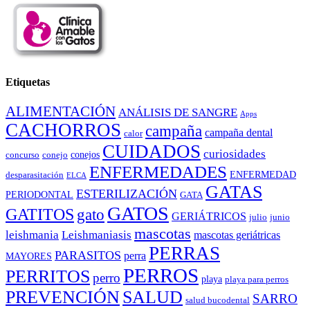
Etiquetas
ALIMENTACIÓN
ANÁLISIS DE SANGRE
Apps
CACHORROS
campaña
campaña dental
calor
CUIDADOS
curiosidades
conejos
concurso
conejo
ENFERMEDADES
ENFERMEDAD
desparasitación
ELCA
GATAS
ESTERILIZACIÓN
PERIODONTAL
GATA
GATOS
GATITOS
gato
GERIÁTRICOS
julio
junio
mascotas
leishmania
Leishmaniasis
mascotas geriátricas
PERRAS
PARASITOS
perra
MAYORES
PERROS
PERRITOS
perro
playa
playa para perros
PREVENCIÓN
SALUD
SARRO
salud bucodental