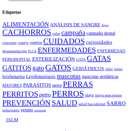
Etiquetas
ALIMENTACIÓN
ANÁLISIS DE SANGRE
Apps
CACHORROS
campaña
campaña dental
calor
CUIDADOS
curiosidades
conejos
concurso
conejo
ENFERMEDADES
ENFERMEDAD
desparasitación
ELCA
GATAS
ESTERILIZACIÓN
PERIODONTAL
GATA
GATOS
GATITOS
gato
GERIÁTRICOS
julio
junio
mascotas
leishmania
Leishmaniasis
mascotas geriátricas
PERRAS
PARASITOS
perra
MAYORES
PERROS
PERRITOS
perro
playa
playa para perros
PREVENCIÓN
SALUD
SARRO
salud bucodental
verano
soluciones
zoonosis
©
JALM