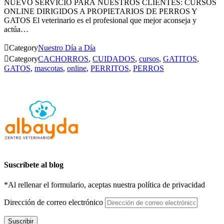
NUEVO SERVICIO PARA NUESTROS CLIENTES: CURSOS
ONLINE DIRIGIDOS A PROPIETARIOS DE PERROS Y
GATOS El veterinario es el profesional que mejor aconseja y
actúa…

Category
Nuestro Día a Día

Category
CACHORROS
,
CUIDADOS
,
cursos
,
GATITOS
,
GATOS
,
mascotas
,
online
,
PERRITOS
,
PERROS
Suscríbete al blog
*Al rellenar el formulario, aceptas nuestra política de privacidad
Dirección de correo electrónico
Suscribir