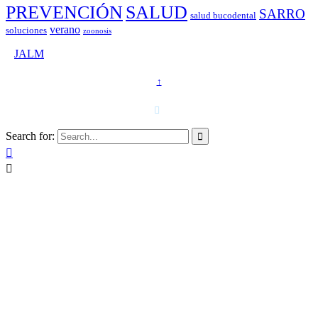
PREVENCIÓN
SALUD
SARRO
salud bucodental
verano
soluciones
zoonosis
©
JALM
↑
T. 958 15 28 81 · 608 48 21 44

Search for:


