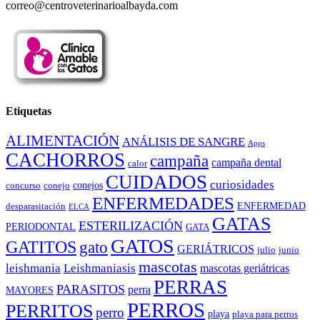
correo@centroveterinarioalbayda.com
Etiquetas
ALIMENTACIÓN
ANÁLISIS DE SANGRE
Apps
CACHORROS
campaña
campaña dental
calor
CUIDADOS
curiosidades
conejos
concurso
conejo
ENFERMEDADES
ENFERMEDAD
desparasitación
ELCA
GATAS
ESTERILIZACIÓN
PERIODONTAL
GATA
GATOS
GATITOS
gato
GERIÁTRICOS
julio
junio
mascotas
leishmania
Leishmaniasis
mascotas geriátricas
PERRAS
PARASITOS
perra
MAYORES
PERROS
PERRITOS
perro
playa
playa para perros