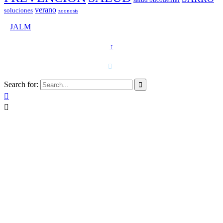
salud bucodental
verano
soluciones
zoonosis
©
JALM
↑
T. 958 15 28 81 · 608 48 21 44

Search for:


