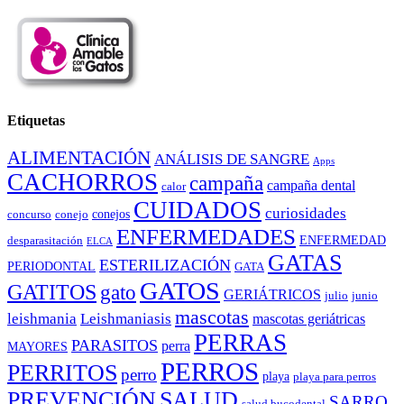
Etiquetas
ALIMENTACIÓN
ANÁLISIS DE SANGRE
Apps
CACHORROS
campaña
campaña dental
calor
CUIDADOS
curiosidades
conejos
concurso
conejo
ENFERMEDADES
ENFERMEDAD
desparasitación
ELCA
GATAS
ESTERILIZACIÓN
PERIODONTAL
GATA
GATOS
GATITOS
gato
GERIÁTRICOS
julio
junio
mascotas
leishmania
Leishmaniasis
mascotas geriátricas
PERRAS
PARASITOS
perra
MAYORES
PERROS
PERRITOS
perro
playa
playa para perros
PREVENCIÓN
SALUD
SARRO