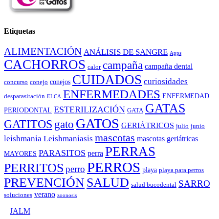
Etiquetas
ALIMENTACIÓN
ANÁLISIS DE SANGRE
Apps
CACHORROS
campaña
campaña dental
calor
CUIDADOS
curiosidades
conejos
concurso
conejo
ENFERMEDADES
ENFERMEDAD
desparasitación
ELCA
GATAS
ESTERILIZACIÓN
PERIODONTAL
GATA
GATOS
GATITOS
gato
GERIÁTRICOS
julio
junio
mascotas
leishmania
Leishmaniasis
mascotas geriátricas
PERRAS
PARASITOS
perra
MAYORES
PERROS
PERRITOS
perro
playa
playa para perros
PREVENCIÓN
SALUD
SARRO
salud bucodental
verano
soluciones
zoonosis
©
JALM