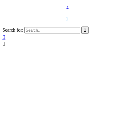
↑
T. 958 15 28 81 · 608 48 21 44

Search for:


