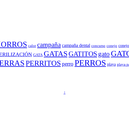
HORROS
campaña
campaña dental
conejo
calor
concurso
conejo
GAT
GATAS
GATITOS
gato
ERILIZACIÓN
GATA
PERROS
ERRAS
PERRITOS
perro
playa
playa p
↑