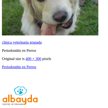
clinica veterinaria granada
Periodontitis en Perros
Original size is
400 × 300
pixels
Periodontitis en Perros