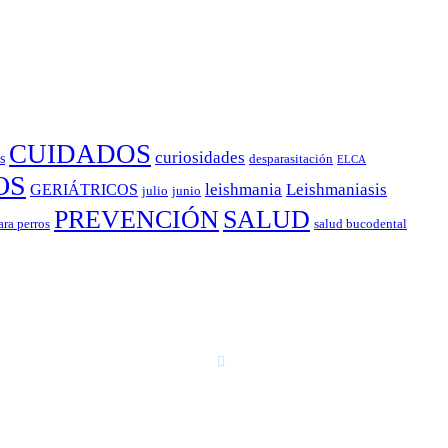
CUIDADOS
curiosidades
s
desparasitación
ELCA
OS
leishmania
Leishmaniasis
GERIÁTRICOS
julio
junio
PREVENCIÓN
SALUD
ara perros
salud bucodental
T. 958 15 28 81 · 608 48 21 44
