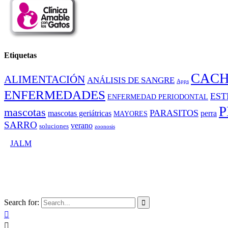
Etiquetas
CAC
ALIMENTACIÓN
ANÁLISIS DE SANGRE
Apps
ENFERMEDADES
EST
ENFERMEDAD PERIODONTAL
P
mascotas
PARASITOS
mascotas geriátricas
perra
MAYORES
SARRO
verano
soluciones
zoonosis
©
JALM
Search for:


