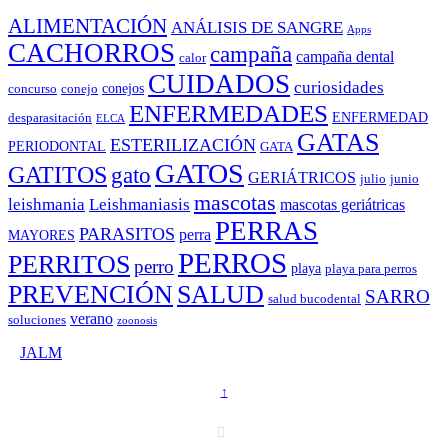
ALIMENTACIÓN
ANÁLISIS DE SANGRE
Apps
CACHORROS
campaña
campaña dental
calor
CUIDADOS
curiosidades
conejos
concurso
conejo
ENFERMEDADES
ENFERMEDAD
desparasitación
ELCA
GATAS
ESTERILIZACIÓN
PERIODONTAL
GATA
GATOS
GATITOS
gato
GERIÁTRICOS
julio
junio
mascotas
leishmania
Leishmaniasis
mascotas geriátricas
PERRAS
PARASITOS
perra
MAYORES
PERROS
PERRITOS
perro
playa
playa para perros
PREVENCIÓN
SALUD
SARRO
salud bucodental
verano
soluciones
zoonosis
©
JALM
↑
T. 958 15 28 81 · 608 48 21 44
