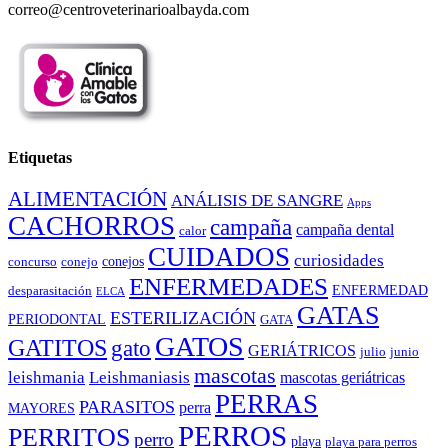
correo@centroveterinarioalbayda.com
Etiquetas
ALIMENTACIÓN
ANÁLISIS DE SANGRE
Apps
CACHORROS
campaña
campaña dental
calor
CUIDADOS
curiosidades
conejos
concurso
conejo
ENFERMEDADES
ENFERMEDAD
desparasitación
ELCA
GATAS
ESTERILIZACIÓN
PERIODONTAL
GATA
GATOS
GATITOS
gato
GERIÁTRICOS
julio
junio
mascotas
leishmania
Leishmaniasis
mascotas geriátricas
PERRAS
PARASITOS
perra
MAYORES
PERROS
PERRITOS
perro
playa
playa para perros