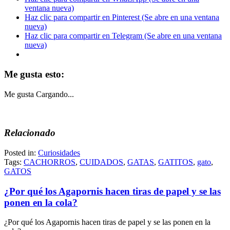
ventana nueva)
Haz clic para compartir en Pinterest (Se abre en una ventana
nueva)
Haz clic para compartir en Telegram (Se abre en una ventana
nueva)
Me gusta esto:
Me gusta
Cargando...
Relacionado
Posted in:
Curiosidades
Tags:
CACHORROS
,
CUIDADOS
,
GATAS
,
GATITOS
,
gato
,
GATOS
¿Por qué los Agapornis hacen tiras de papel y se las
ponen en la cola?
¿Por qué los Agapornis hacen tiras de papel y se las ponen en la