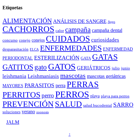
Etiquetas
ALIMENTACIÓN
ANÁLISIS DE SANGRE
Apps
CACHORROS
campaña
campaña dental
calor
CUIDADOS
curiosidades
conejos
concurso
conejo
ENFERMEDADES
ENFERMEDAD
desparasitación
ELCA
GATAS
ESTERILIZACIÓN
PERIODONTAL
GATA
GATOS
GATITOS
gato
GERIÁTRICOS
julio
junio
mascotas
leishmania
Leishmaniasis
mascotas geriátricas
PERRAS
PARASITOS
perra
MAYORES
PERROS
PERRITOS
perro
playa
playa para perros
PREVENCIÓN
SALUD
SARRO
salud bucodental
verano
soluciones
zoonosis
©
JALM
↑