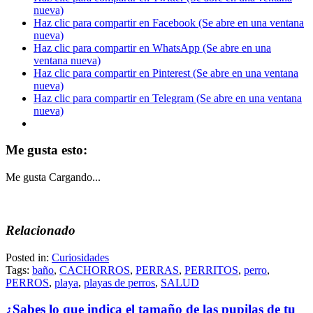
nueva)
Haz clic para compartir en Facebook (Se abre en una ventana
nueva)
Haz clic para compartir en WhatsApp (Se abre en una
ventana nueva)
Haz clic para compartir en Pinterest (Se abre en una ventana
nueva)
Haz clic para compartir en Telegram (Se abre en una ventana
nueva)
Me gusta esto:
Me gusta
Cargando...
Relacionado
Posted in:
Curiosidades
Tags:
baño
,
CACHORROS
,
PERRAS
,
PERRITOS
,
perro
,
PERROS
,
playa
,
playas de perros
,
SALUD
¿Sabes lo que indica el tamaño de las pupilas de tu