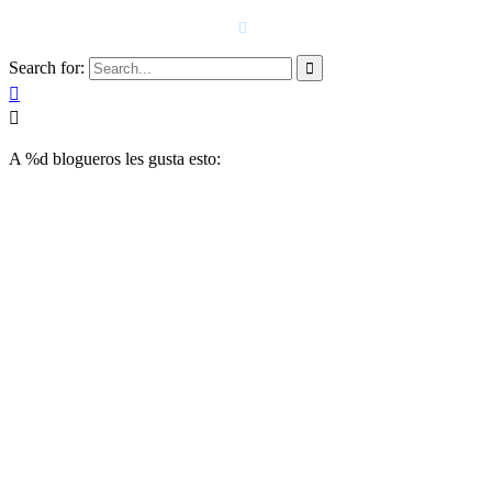
T. 958 15 28 81 · 608 48 21 44

Search for:



A
%d
blogueros les gusta esto: