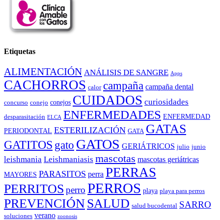
Etiquetas
ALIMENTACIÓN
ANÁLISIS DE SANGRE
Apps
CACHORROS
campaña
campaña dental
calor
CUIDADOS
curiosidades
conejos
concurso
conejo
ENFERMEDADES
ENFERMEDAD
desparasitación
ELCA
GATAS
ESTERILIZACIÓN
PERIODONTAL
GATA
GATOS
GATITOS
gato
GERIÁTRICOS
julio
junio
mascotas
leishmania
Leishmaniasis
mascotas geriátricas
PERRAS
PARASITOS
perra
MAYORES
PERROS
PERRITOS
perro
playa
playa para perros
PREVENCIÓN
SALUD
SARRO
salud bucodental
verano
soluciones
zoonosis