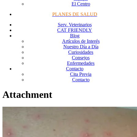
El Centro
PLANES DE SALUD
Serv. Veterinarios
CAT FRIENDLY
Blog
Artículos de Interés
Nuestro Día a Día
Curiosidades
Consejos
Enfermedades
Contacto
Cita Previa
Contacto
Attachment