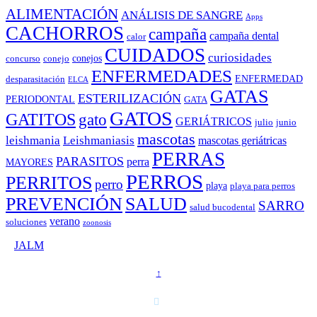
ALIMENTACIÓN
ANÁLISIS DE SANGRE
Apps
CACHORROS
campaña
campaña dental
calor
CUIDADOS
curiosidades
conejos
concurso
conejo
ENFERMEDADES
ENFERMEDAD
desparasitación
ELCA
GATAS
ESTERILIZACIÓN
PERIODONTAL
GATA
GATOS
GATITOS
gato
GERIÁTRICOS
julio
junio
mascotas
leishmania
Leishmaniasis
mascotas geriátricas
PERRAS
PARASITOS
perra
MAYORES
PERROS
PERRITOS
perro
playa
playa para perros
PREVENCIÓN
SALUD
SARRO
salud bucodental
verano
soluciones
zoonosis
©
JALM
↑
T. 958 15 28 81 · 608 48 21 44
