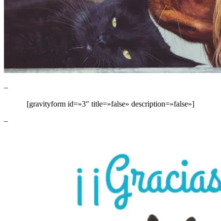
–
[gravityform id=»3″ title=»false» description=»false»]
–