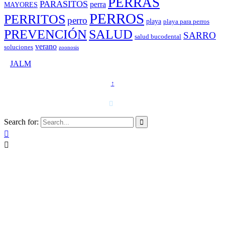
PERRAS
PARASITOS
perra
MAYORES
PERROS
PERRITOS
perro
playa
playa para perros
PREVENCIÓN
SALUD
SARRO
salud bucodental
verano
soluciones
zoonosis
©
JALM
↑
T. 958 15 28 81 · 608 48 21 44

Search for:


