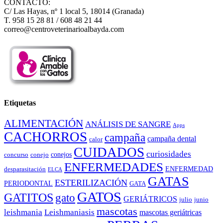
CONTACTO:
C/ Las Hayas, nº 1 local 5, 18014 (Granada)
T. 958 15 28 81 / 608 48 21 44
correo@centroveterinarioalbayda.com
Etiquetas
ALIMENTACIÓN
ANÁLISIS DE SANGRE
Apps
CACHORROS
campaña
campaña dental
calor
CUIDADOS
curiosidades
conejos
concurso
conejo
ENFERMEDADES
ENFERMEDAD
desparasitación
ELCA
GATAS
ESTERILIZACIÓN
PERIODONTAL
GATA
GATOS
GATITOS
gato
GERIÁTRICOS
julio
junio
mascotas
leishmania
Leishmaniasis
mascotas geriátricas