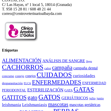
CONTACTO:
C/ Las Hayas, nº 1 local 5, 18014 (Granada)
T. 958 15 28 81 / 608 48 21 44
correo@centroveterinarioalbayda.com
Etiquetas
ALIMENTACIÓN
ANÁLISIS DE SANGRE
Apps
CACHORROS
campaña
campaña dental
calor
CUIDADOS
curiosidades
conejos
concurso
conejo
ENFERMEDADES
ENFERMEDAD
desparasitación
ELCA
GATAS
ESTERILIZACIÓN
PERIODONTAL
GATA
GATOS
GATITOS
gato
GERIÁTRICOS
julio
junio
mascotas
leishmania
Leishmaniasis
mascotas geriátricas