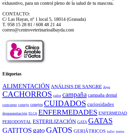
exhaustivo, para un control pleno de la salud de tu mascota.
CONTACTO:
C/ Las Hayas, nº 1 local 5, 18014 (Granada)
T. 958 15 28 81 / 608 48 21 44
correo@centroveterinarioalbayda.com
Etiquetas
ALIMENTACIÓN
ANÁLISIS DE SANGRE
Apps
CACHORROS
campaña
campaña dental
calor
CUIDADOS
curiosidades
conejos
concurso
conejo
ENFERMEDADES
ENFERMEDAD
desparasitación
ELCA
GATAS
ESTERILIZACIÓN
PERIODONTAL
GATA
GATOS
GATITOS
gato
GERIÁTRICOS
julio
junio