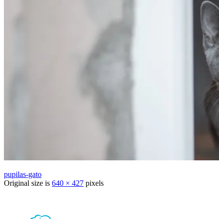
pupilas-gato
Original size is
640 × 427
pixels