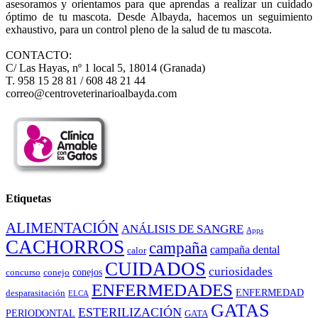
asesoramos y orientamos para que aprendas a realizar un cuidado
óptimo de tu mascota. Desde Albayda, hacemos un seguimiento
exhaustivo, para un control pleno de la salud de tu mascota.
CONTACTO:
C/ Las Hayas, nº 1 local 5, 18014 (Granada)
T. 958 15 28 81 / 608 48 21 44
correo@centroveterinarioalbayda.com
Etiquetas
ALIMENTACIÓN
ANÁLISIS DE SANGRE
Apps
CACHORROS
campaña
campaña dental
calor
CUIDADOS
curiosidades
conejos
concurso
conejo
ENFERMEDADES
ENFERMEDAD
desparasitación
ELCA
GATAS
ESTERILIZACIÓN
PERIODONTAL
GATA