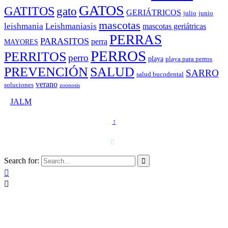
GATOS
GATITOS
gato
GERIÁTRICOS
julio
junio
mascotas
leishmania
Leishmaniasis
mascotas geriátricas
PERRAS
PARASITOS
perra
MAYORES
PERROS
PERRITOS
perro
playa
playa para perros
PREVENCIÓN
SALUD
SARRO
salud bucodental
verano
soluciones
zoonosis
©
JALM
↑
T. 958 15 28 81 · 608 48 21 44

Search for:


