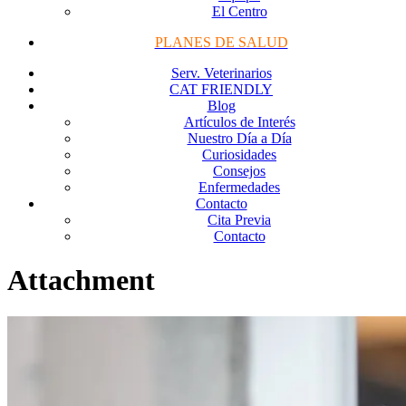
El Centro
PLANES DE SALUD
Serv. Veterinarios
CAT FRIENDLY
Blog
Artículos de Interés
Nuestro Día a Día
Curiosidades
Consejos
Enfermedades
Contacto
Cita Previa
Contacto
Attachment