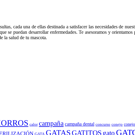
tas, cada una de ellas destinada a satisfacer las necesidades de nuest
e que se puedan desarrollar enfermedades. Te asesoramos y orientamos
e la salud de tu mascota.
HORROS
campaña
campaña dental
conejo
calor
concurso
conejo
GAT
GATAS
GATITOS
gato
ERILIZACIÓN
GATA