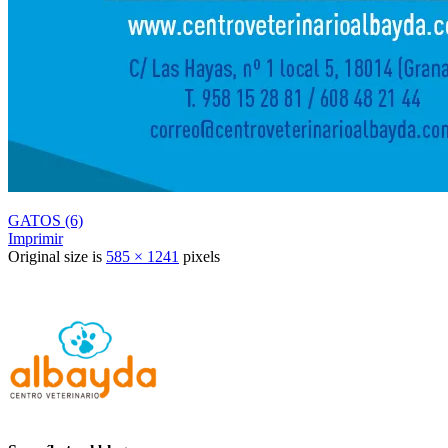
GATOS (6)
Imprimir
Original size is
585 × 1241
pixels