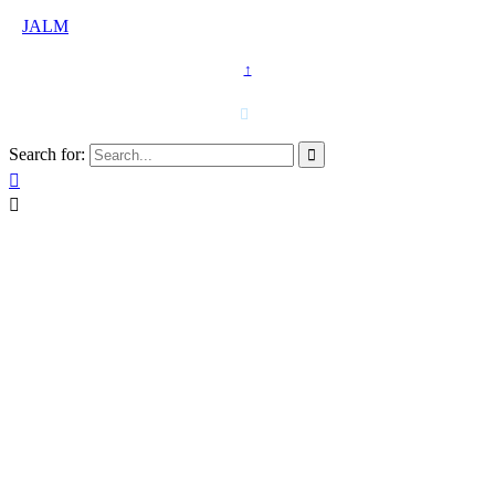
©
JALM
↑
T. 958 15 28 81 · 608 48 21 44

Search for:


