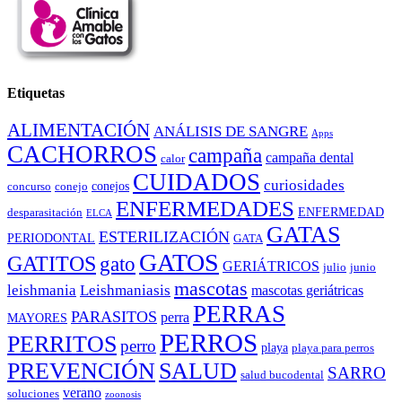
Etiquetas
ALIMENTACIÓN
ANÁLISIS DE SANGRE
Apps
CACHORROS
campaña
campaña dental
calor
CUIDADOS
curiosidades
conejos
concurso
conejo
ENFERMEDADES
ENFERMEDAD
desparasitación
ELCA
GATAS
ESTERILIZACIÓN
PERIODONTAL
GATA
GATOS
GATITOS
gato
GERIÁTRICOS
julio
junio
mascotas
leishmania
Leishmaniasis
mascotas geriátricas
PERRAS
PARASITOS
perra
MAYORES
PERROS
PERRITOS
perro
playa
playa para perros
PREVENCIÓN
SALUD
SARRO
salud bucodental
verano
soluciones
zoonosis