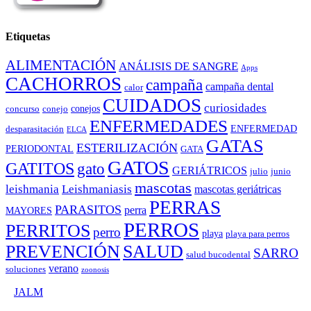
Etiquetas
ALIMENTACIÓN
ANÁLISIS DE SANGRE
Apps
CACHORROS
campaña
campaña dental
calor
CUIDADOS
curiosidades
conejos
concurso
conejo
ENFERMEDADES
ENFERMEDAD
desparasitación
ELCA
GATAS
ESTERILIZACIÓN
PERIODONTAL
GATA
GATOS
GATITOS
gato
GERIÁTRICOS
julio
junio
mascotas
leishmania
Leishmaniasis
mascotas geriátricas
PERRAS
PARASITOS
perra
MAYORES
PERROS
PERRITOS
perro
playa
playa para perros
PREVENCIÓN
SALUD
SARRO
salud bucodental
verano
soluciones
zoonosis
©
JALM