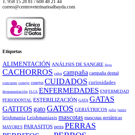
T. 958 15 28 81 / 608 48 21 44
correo@centroveterinarioalbayda.com
Etiquetas
ALIMENTACIÓN
ANÁLISIS DE SANGRE
Apps
CACHORROS
campaña
campaña dental
calor
CUIDADOS
curiosidades
conejos
concurso
conejo
ENFERMEDADES
ENFERMEDAD
desparasitación
ELCA
GATAS
ESTERILIZACIÓN
PERIODONTAL
GATA
GATOS
GATITOS
gato
GERIÁTRICOS
julio
junio
mascotas
leishmania
Leishmaniasis
mascotas geriátricas
PERRAS
PARASITOS
perra
MAYORES