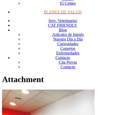
El Centro
PLANES DE SALUD
Serv. Veterinarios
CAT FRIENDLY
Blog
Artículos de Interés
Nuestro Día a Día
Curiosidades
Consejos
Enfermedades
Contacto
Cita Previa
Contacto
Attachment