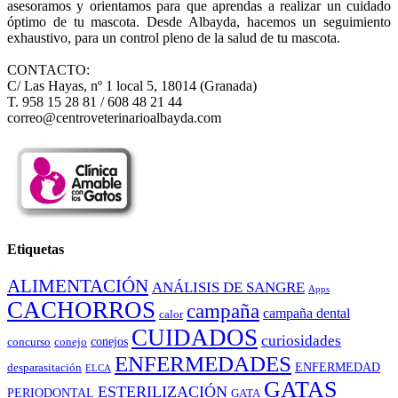
asesoramos y orientamos para que aprendas a realizar un cuidado
óptimo de tu mascota. Desde Albayda, hacemos un seguimiento
exhaustivo, para un control pleno de la salud de tu mascota.
CONTACTO:
C/ Las Hayas, nº 1 local 5, 18014 (Granada)
T. 958 15 28 81 / 608 48 21 44
correo@centroveterinarioalbayda.com
Etiquetas
ALIMENTACIÓN
ANÁLISIS DE SANGRE
Apps
CACHORROS
campaña
campaña dental
calor
CUIDADOS
curiosidades
conejos
concurso
conejo
ENFERMEDADES
ENFERMEDAD
desparasitación
ELCA
GATAS
ESTERILIZACIÓN
PERIODONTAL
GATA