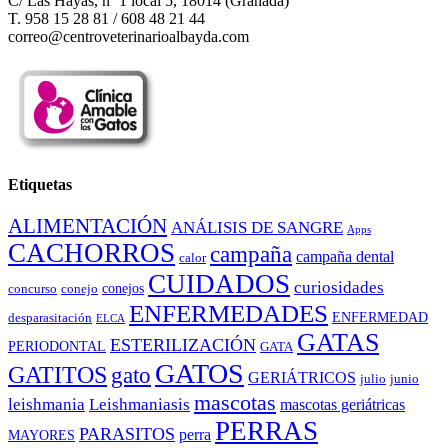
C/ Las Hayas, nº 1 local 5, 18014 (Granada)
T. 958 15 28 81 / 608 48 21 44
correo@centroveterinarioalbayda.com
Etiquetas
ALIMENTACIÓN
ANÁLISIS DE SANGRE
Apps
CACHORROS
campaña
campaña dental
calor
CUIDADOS
curiosidades
conejos
concurso
conejo
ENFERMEDADES
ENFERMEDAD
desparasitación
ELCA
GATAS
ESTERILIZACIÓN
PERIODONTAL
GATA
GATOS
GATITOS
gato
GERIÁTRICOS
julio
junio
mascotas
leishmania
Leishmaniasis
mascotas geriátricas
PERRAS
PARASITOS
perra
MAYORES