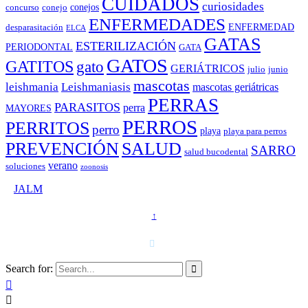
CUIDADOS
curiosidades
conejos
concurso
conejo
ENFERMEDADES
ENFERMEDAD
desparasitación
ELCA
GATAS
ESTERILIZACIÓN
PERIODONTAL
GATA
GATOS
GATITOS
gato
GERIÁTRICOS
julio
junio
mascotas
leishmania
Leishmaniasis
mascotas geriátricas
PERRAS
PARASITOS
perra
MAYORES
PERROS
PERRITOS
perro
playa
playa para perros
PREVENCIÓN
SALUD
SARRO
salud bucodental
verano
soluciones
zoonosis
©
JALM
↑
T. 958 15 28 81 · 608 48 21 44

Search for:


