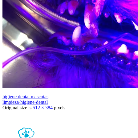
higiene dental mascotas
limpieza-higiene-dental
Original size is
512 × 384
pixels