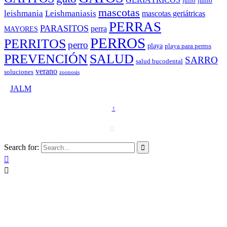
julio
junio
mascotas
leishmania
Leishmaniasis
mascotas geriátricas
PERRAS
PARASITOS
perra
MAYORES
PERROS
PERRITOS
perro
playa
playa para perros
PREVENCIÓN
SALUD
SARRO
salud bucodental
verano
soluciones
zoonosis
©
JALM
↑
T. 958 15 28 81 · 608 48 21 44

Search for:


