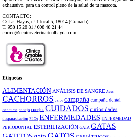
exhaustivo, para un control pleno de la salud de tu mascota.
CONTACTO:
C/ Las Hayas, nº 1 local 5, 18014 (Granada)
T. 958 15 28 81 / 608 48 21 44
correo@centroveterinarioalbayda.com
Etiquetas
ALIMENTACIÓN
ANÁLISIS DE SANGRE
Apps
CACHORROS
campaña
campaña dental
calor
CUIDADOS
curiosidades
conejos
concurso
conejo
ENFERMEDADES
ENFERMEDAD
desparasitación
ELCA
GATAS
ESTERILIZACIÓN
PERIODONTAL
GATA
GATOS
GATITOS
gato
GERIÁTRICOS