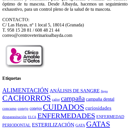
óptimo de tu mascota. Desde Albayda, hacemos un seguimiento
exhaustivo, para un control pleno de la salud de tu mascota.
CONTACTO:
C/ Las Hayas, nº 1 local 5, 18014 (Granada)
T. 958 15 28 81 / 608 48 21 44
correo@centroveterinarioalbayda.com
Etiquetas
ALIMENTACIÓN
ANÁLISIS DE SANGRE
Apps
CACHORROS
campaña
campaña dental
calor
CUIDADOS
curiosidades
conejos
concurso
conejo
ENFERMEDADES
ENFERMEDAD
desparasitación
ELCA
GATAS
ESTERILIZACIÓN
PERIODONTAL
GATA