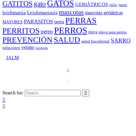
GATOS
GATITOS
gato
GERIÁTRICOS
julio
junio
mascotas
leishmania
Leishmaniasis
mascotas geriátricas
PERRAS
PARASITOS
perra
MAYORES
PERROS
PERRITOS
perro
playa
playa para perros
PREVENCIÓN
SALUD
SARRO
salud bucodental
verano
soluciones
zoonosis
©
JALM
↑
T. 958 15 28 81 · 608 48 21 44

Search for:


