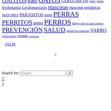
GATITOS
gato
GERIÁTRICOS
julio
junio
mascotas
leishmania
Leishmaniasis
mascotas geriátricas
PERRAS
PARASITOS
perra
MAYORES
PERROS
PERRITOS
perro
playa
playa para perros
PREVENCIÓN
SALUD
SARRO
salud bucodental
verano
soluciones
zoonosis
©
JALM
↑
T. 958 15 28 81 · 608 48 21 44

Search for:


