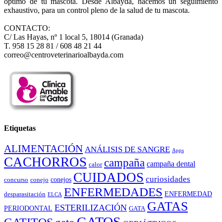
óptimo de tu mascota. Desde Albayda, hacemos un seguimiento
exhaustivo, para un control pleno de la salud de tu mascota.
CONTACTO:
C/ Las Hayas, nº 1 local 5, 18014 (Granada)
T. 958 15 28 81 / 608 48 21 44
correo@centroveterinarioalbayda.com
Etiquetas
ALIMENTACIÓN
ANÁLISIS DE SANGRE
Apps
CACHORROS
campaña
campaña dental
calor
CUIDADOS
curiosidades
conejos
concurso
conejo
ENFERMEDADES
ENFERMEDAD
desparasitación
ELCA
GATAS
ESTERILIZACIÓN
PERIODONTAL
GATA
GATOS