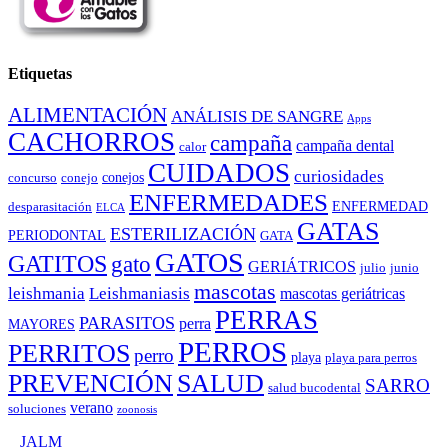
Etiquetas
ALIMENTACIÓN
ANÁLISIS DE SANGRE
Apps
CACHORROS
campaña
campaña dental
calor
CUIDADOS
curiosidades
conejos
concurso
conejo
ENFERMEDADES
ENFERMEDAD
desparasitación
ELCA
GATAS
ESTERILIZACIÓN
PERIODONTAL
GATA
GATOS
GATITOS
gato
GERIÁTRICOS
julio
junio
mascotas
leishmania
Leishmaniasis
mascotas geriátricas
PERRAS
PARASITOS
perra
MAYORES
PERROS
PERRITOS
perro
playa
playa para perros
PREVENCIÓN
SALUD
SARRO
salud bucodental
verano
soluciones
zoonosis
©
JALM