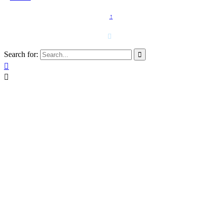
↑
T. 958 15 28 81 · 608 48 21 44

Search for:


