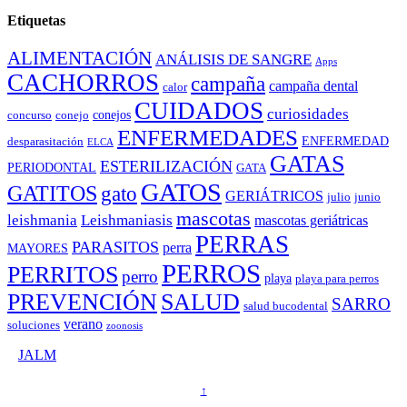
Etiquetas
ALIMENTACIÓN
ANÁLISIS DE SANGRE
Apps
CACHORROS
campaña
campaña dental
calor
CUIDADOS
curiosidades
conejos
concurso
conejo
ENFERMEDADES
ENFERMEDAD
desparasitación
ELCA
GATAS
ESTERILIZACIÓN
PERIODONTAL
GATA
GATOS
GATITOS
gato
GERIÁTRICOS
julio
junio
mascotas
leishmania
Leishmaniasis
mascotas geriátricas
PERRAS
PARASITOS
perra
MAYORES
PERROS
PERRITOS
perro
playa
playa para perros
PREVENCIÓN
SALUD
SARRO
salud bucodental
verano
soluciones
zoonosis
©
JALM
↑