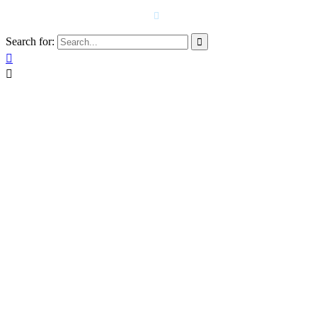
T. 958 15 28 81 · 608 48 21 44

Search for:


