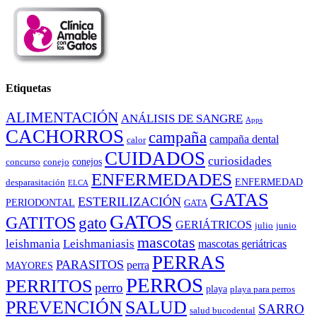
Etiquetas
ALIMENTACIÓN
ANÁLISIS DE SANGRE
Apps
CACHORROS
campaña
campaña dental
calor
CUIDADOS
curiosidades
conejos
concurso
conejo
ENFERMEDADES
ENFERMEDAD
desparasitación
ELCA
GATAS
ESTERILIZACIÓN
PERIODONTAL
GATA
GATOS
GATITOS
gato
GERIÁTRICOS
julio
junio
mascotas
leishmania
Leishmaniasis
mascotas geriátricas
PERRAS
PARASITOS
perra
MAYORES
PERROS
PERRITOS
perro
playa
playa para perros
PREVENCIÓN
SALUD
SARRO
salud bucodental