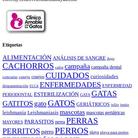
Etiquetas
ALIMENTACIÓN
ANÁLISIS DE SANGRE
Apps
CACHORROS
campaña
campaña dental
calor
CUIDADOS
curiosidades
conejos
concurso
conejo
ENFERMEDADES
ENFERMEDAD
desparasitación
ELCA
GATAS
ESTERILIZACIÓN
PERIODONTAL
GATA
GATOS
GATITOS
gato
GERIÁTRICOS
julio
junio
mascotas
leishmania
Leishmaniasis
mascotas geriátricas
PERRAS
PARASITOS
perra
MAYORES
PERROS
PERRITOS
perro
playa
playa para perros