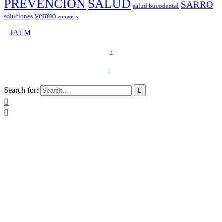
PREVENCIÓN
SALUD
SARRO
salud bucodental
verano
soluciones
zoonosis
©
JALM
↑
T. 958 15 28 81 · 608 48 21 44

Search for:


