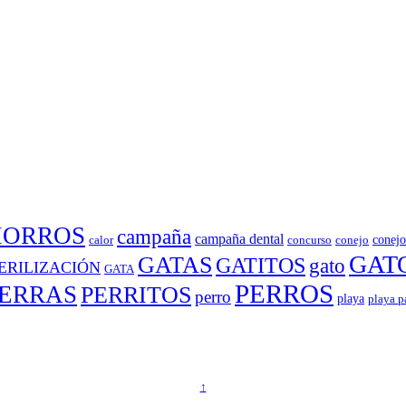
HORROS
campaña
campaña dental
conejo
calor
concurso
conejo
GAT
GATAS
GATITOS
gato
ERILIZACIÓN
GATA
PERROS
ERRAS
PERRITOS
perro
playa
playa p
↑