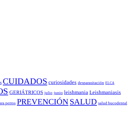
CUIDADOS
curiosidades
s
desparasitación
ELCA
OS
leishmania
Leishmaniasis
GERIÁTRICOS
julio
junio
PREVENCIÓN
SALUD
ara perros
salud bucodental