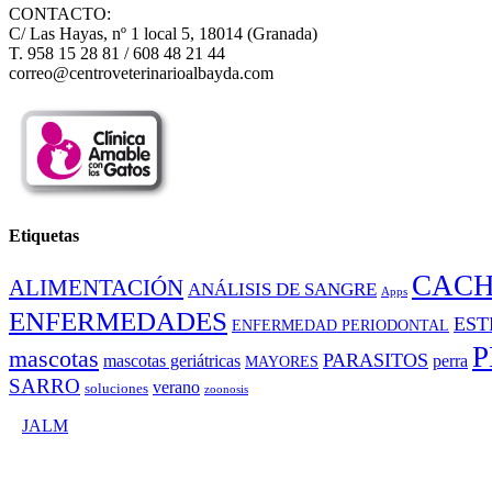
CONTACTO:
C/ Las Hayas, nº 1 local 5, 18014 (Granada)
T. 958 15 28 81 / 608 48 21 44
correo@centroveterinarioalbayda.com
Etiquetas
CAC
ALIMENTACIÓN
ANÁLISIS DE SANGRE
Apps
ENFERMEDADES
EST
ENFERMEDAD PERIODONTAL
P
mascotas
PARASITOS
mascotas geriátricas
perra
MAYORES
SARRO
verano
soluciones
zoonosis
©
JALM