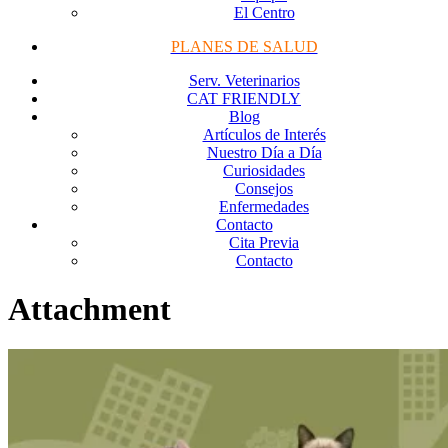
El Centro
PLANES DE SALUD
Serv. Veterinarios
CAT FRIENDLY
Blog
Artículos de Interés
Nuestro Día a Día
Curiosidades
Consejos
Enfermedades
Contacto
Cita Previa
Contacto
Attachment