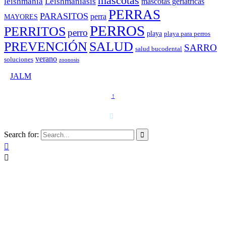
mascotas
leishmania
Leishmaniasis
mascotas geriátricas
PERRAS
PARASITOS
perra
MAYORES
PERROS
PERRITOS
perro
playa
playa para perros
PREVENCIÓN
SALUD
SARRO
salud bucodental
verano
soluciones
zoonosis
©
JALM
↑
T. 958 15 28 81 · 608 48 21 44

Search for:


