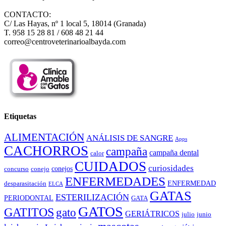
CONTACTO:
C/ Las Hayas, nº 1 local 5, 18014 (Granada)
T. 958 15 28 81 / 608 48 21 44
correo@centroveterinarioalbayda.com
Etiquetas
ALIMENTACIÓN
ANÁLISIS DE SANGRE
Apps
CACHORROS
campaña
campaña dental
calor
CUIDADOS
curiosidades
conejos
concurso
conejo
ENFERMEDADES
ENFERMEDAD
desparasitación
ELCA
GATAS
ESTERILIZACIÓN
PERIODONTAL
GATA
GATOS
GATITOS
gato
GERIÁTRICOS
julio
junio