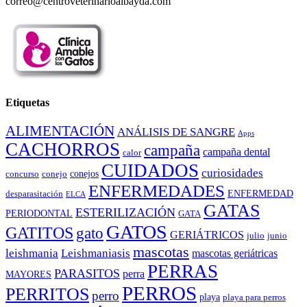
correo@centroveterinarioalbayda.com
Etiquetas
ALIMENTACIÓN
ANÁLISIS DE SANGRE
Apps
CACHORROS
campaña
campaña dental
calor
CUIDADOS
curiosidades
conejos
concurso
conejo
ENFERMEDADES
ENFERMEDAD
desparasitación
ELCA
GATAS
ESTERILIZACIÓN
PERIODONTAL
GATA
GATOS
GATITOS
gato
GERIÁTRICOS
julio
junio
mascotas
leishmania
Leishmaniasis
mascotas geriátricas
PERRAS
PARASITOS
perra
MAYORES
PERROS
PERRITOS
perro
playa
playa para perros