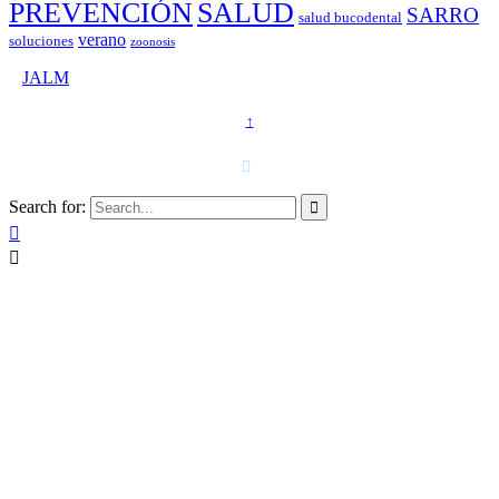
PREVENCIÓN
SALUD
SARRO
salud bucodental
verano
soluciones
zoonosis
©
JALM
↑
T. 958 15 28 81 · 608 48 21 44

Search for:


