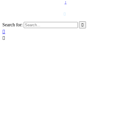
↑
T. 958 15 28 81 · 608 48 21 44

Search for:


