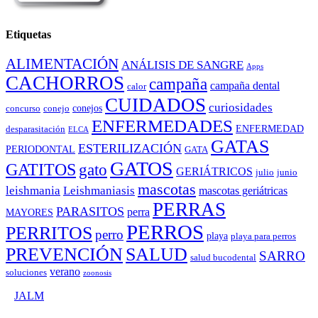
Etiquetas
ALIMENTACIÓN
ANÁLISIS DE SANGRE
Apps
CACHORROS
campaña
campaña dental
calor
CUIDADOS
curiosidades
conejos
concurso
conejo
ENFERMEDADES
ENFERMEDAD
desparasitación
ELCA
GATAS
ESTERILIZACIÓN
PERIODONTAL
GATA
GATOS
GATITOS
gato
GERIÁTRICOS
julio
junio
mascotas
leishmania
Leishmaniasis
mascotas geriátricas
PERRAS
PARASITOS
perra
MAYORES
PERROS
PERRITOS
perro
playa
playa para perros
PREVENCIÓN
SALUD
SARRO
salud bucodental
verano
soluciones
zoonosis
©
JALM