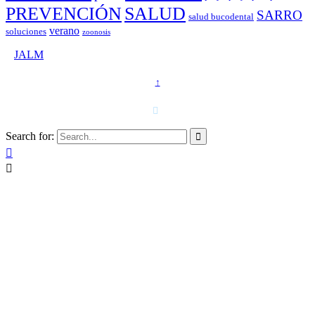
PREVENCIÓN
SALUD
SARRO
salud bucodental
verano
soluciones
zoonosis
©
JALM
↑
T. 958 15 28 81 · 608 48 21 44

Search for:


