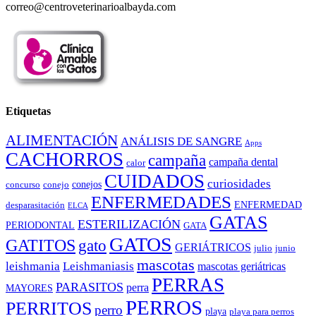
correo@centroveterinarioalbayda.com
Etiquetas
ALIMENTACIÓN
ANÁLISIS DE SANGRE
Apps
CACHORROS
campaña
campaña dental
calor
CUIDADOS
curiosidades
conejos
concurso
conejo
ENFERMEDADES
ENFERMEDAD
desparasitación
ELCA
GATAS
ESTERILIZACIÓN
PERIODONTAL
GATA
GATOS
GATITOS
gato
GERIÁTRICOS
julio
junio
mascotas
leishmania
Leishmaniasis
mascotas geriátricas
PERRAS
PARASITOS
perra
MAYORES
PERROS
PERRITOS
perro
playa
playa para perros