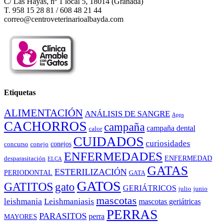
C/ Las Hayas, nº 1 local 5, 18014 (Granada)
T. 958 15 28 81 / 608 48 21 44
correo@centroveterinarioalbayda.com
Etiquetas
ALIMENTACIÓN
ANÁLISIS DE SANGRE
Apps
CACHORROS
campaña
campaña dental
calor
CUIDADOS
curiosidades
conejos
concurso
conejo
ENFERMEDADES
ENFERMEDAD
desparasitación
ELCA
GATAS
ESTERILIZACIÓN
PERIODONTAL
GATA
GATOS
GATITOS
gato
GERIÁTRICOS
julio
junio
mascotas
leishmania
Leishmaniasis
mascotas geriátricas
PERRAS
PARASITOS
perra
MAYORES