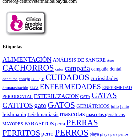
correo@centroveterinarioalbayda.com
Etiquetas
ALIMENTACIÓN
ANÁLISIS DE SANGRE
Apps
CACHORROS
campaña
campaña dental
calor
CUIDADOS
curiosidades
conejos
concurso
conejo
ENFERMEDADES
ENFERMEDAD
desparasitación
ELCA
GATAS
ESTERILIZACIÓN
PERIODONTAL
GATA
GATOS
GATITOS
gato
GERIÁTRICOS
julio
junio
mascotas
leishmania
Leishmaniasis
mascotas geriátricas
PERRAS
PARASITOS
perra
MAYORES
PERROS
PERRITOS
perro
playa
playa para perros