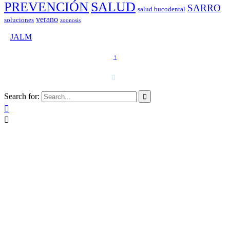
PREVENCIÓN
SALUD
SARRO
salud bucodental
verano
soluciones
zoonosis
©
JALM
↑
T. 958 15 28 81 · 608 48 21 44

Search for:


