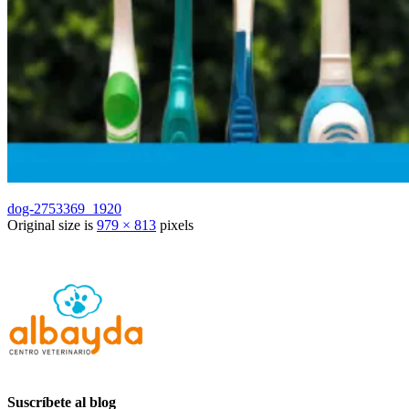
dog-2753369_1920
Original size is
979 × 813
pixels
Suscríbete al blog