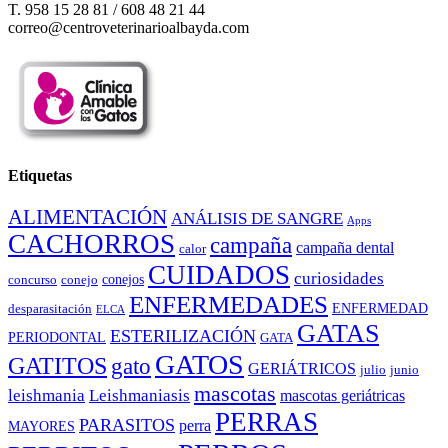
T. 958 15 28 81 / 608 48 21 44
correo@centroveterinarioalbayda.com
Etiquetas
ALIMENTACIÓN
ANÁLISIS DE SANGRE
Apps
CACHORROS
campaña
campaña dental
calor
CUIDADOS
curiosidades
conejos
concurso
conejo
ENFERMEDADES
ENFERMEDAD
desparasitación
ELCA
GATAS
ESTERILIZACIÓN
PERIODONTAL
GATA
GATOS
GATITOS
gato
GERIÁTRICOS
julio
junio
mascotas
leishmania
Leishmaniasis
mascotas geriátricas
PERRAS
PARASITOS
perra
MAYORES