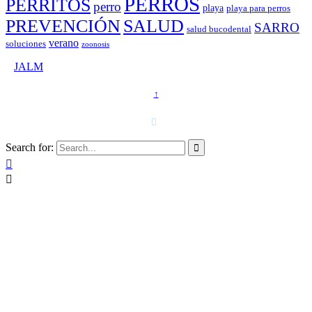
PERROS
PERRITOS
perro
playa
playa para perros
PREVENCIÓN
SALUD
SARRO
salud bucodental
verano
soluciones
zoonosis
©
JALM
↑
T. 958 15 28 81 · 608 48 21 44

Search for:


